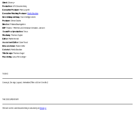
Client:
Disney+
Production:
UFA Documentary
Executive Producer:
Marc Lepetit
Executive Finishing Producer:
Moritz Bastian
Herstellungsleitung:
Sven Heiligenstein
Producer:
Simon​ Sacha
Director:
Poliana Baumgarten
DOP:
Traviez – Minh Kieu & Emmanuel Amoako-Jansen
Sound Postproduction:
Torus
Mischung:
Thomas Supke
Editor:
Martin Herold
Assistant Editor:
Ozan Tasci
DI Assistence:
Ruben Götz
Colorist:
Moritz Bastian
Title Design:
Thomas Gugel
Mastering:
Linus Reissinger
TASKS
Concept, Design, Layout, Animation (Titles & End-Credits)
THE DOCUMENTARY
Stream series and documentary exclusively on
Disney+