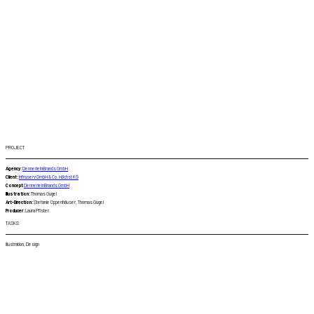
PROJECT
Agency:
DennerleinBrands GmbH
Client:
Infraserv GmbH & Co. Höchst KG
Concept
DennerleinBrands GmbH
Illustration:
Thomas Gugel
Art-Direction:
Stefanie Oppenhäuser, Thomas Gugel
Producer:
Laura Pfister
TASKS
Illustration, Design