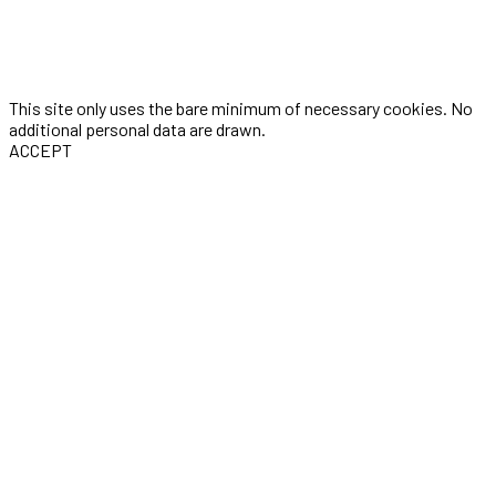
This site only uses the bare minimum of necessary cookies. No
additional personal data are drawn.
ACCEPT
Three-seconds is the portfolio of Award winning Digital Artist &
Motion Designer Thomas Gugel. He is currently working as a
Freelancer with a studio in Cologne, Germany. Available
worldwide.